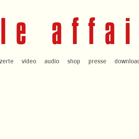
le affa
zerte
video
audio
shop
presse
downloa