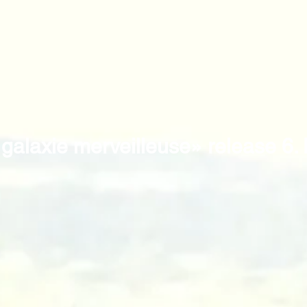
galaxie merveilleuse» release 6