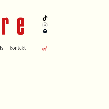
ire
ds
kontakt