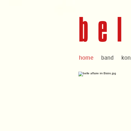
bel
home
band
kon