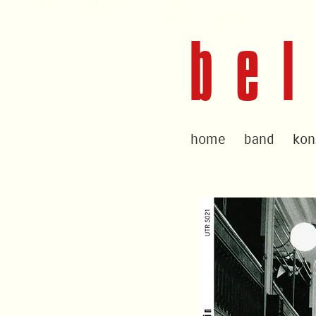
bel
home
band
kon