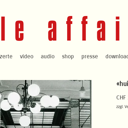
le affa
zerte
video
audio
shop
presse
downloa
«hu
CHF 
zzgl. V