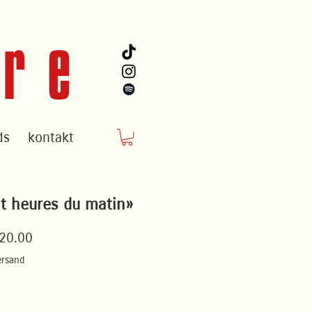
ire
ds
kontakt
it heures du matin»
Preis
20.00
ersand